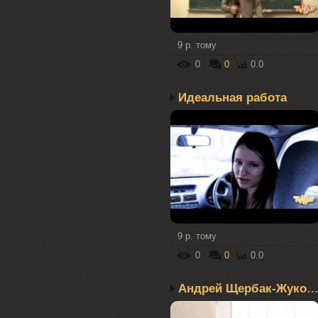
9 р. тому
0
0
0.0
Идеальная работа
9 р. тому
0
0
0.0
Андрей Щербак-Жуков – П.