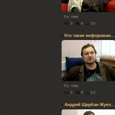
9 р. тому
0
0
0.0
Кто такие инфоромантики?
9 р. тому
0
0
0.0
Андрей Щербак-Жуков – Д.