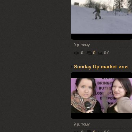
9 р. тому
0
0
0.0
Sunday Up market или Б
9 р. тому