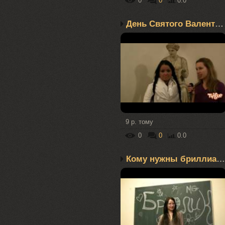
0
0
0.0
День Святого Валентина
9 р. тому
0
0
0.0
Кому нужны бриллианты?