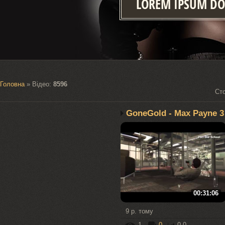
LOREM IPSUM DO
Головна
»
Відео
:
8596
Сто
GoneGold - Max Payne 3
00:31:06
9 р. тому
1
0
0.0