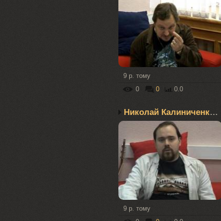
9 р. тому
0
0
0.0
Николай Калиниченко – М...
9 р. тому