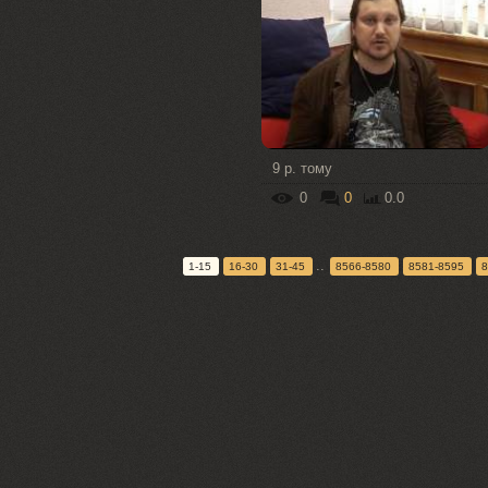
9 р. тому
0
0
0.0
..
1-15
16-30
31-45
8566-8580
8581-8595