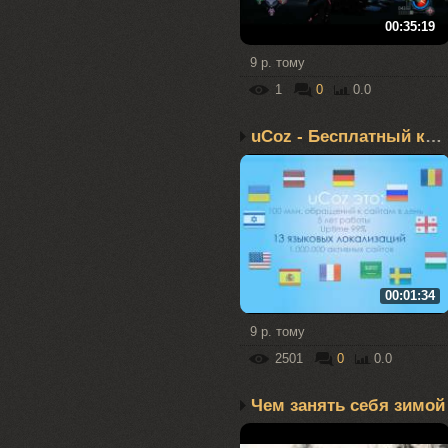
00:35:19
9 р. тому
1
0
0.0
uCoz - Бесплатный конст...
00:01:34
9 р. тому
2501
0
0.0
Чем занять себя зимой