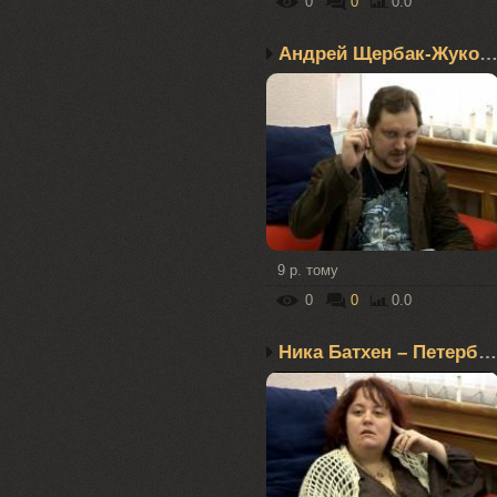
0
0
0.0
Андрей Щербак-Жуков – П.
9 р. тому
0
0
0.0
Ника Батхен – Петербург...